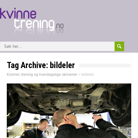
Tag Archive:
bildeler
Kvinner, trening og hverdagslige skriverier
>
bildeler