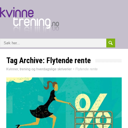
Tag Archive:
Flytende rente
Kvinner, trening og hverdagslige skriverier
>
Flytende rente