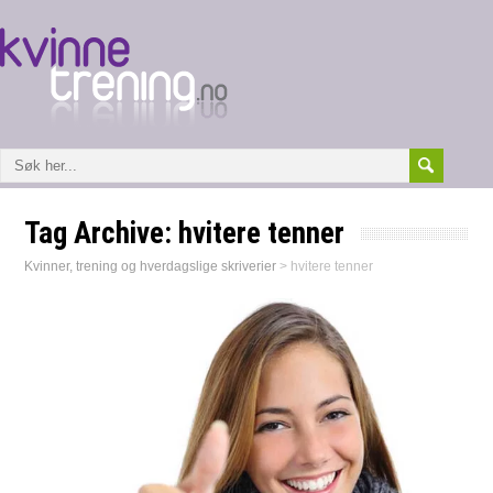
Tag Archive:
hvitere tenner
Kvinner, trening og hverdagslige skriverier
>
hvitere tenner