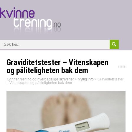
Graviditetstester – Vitenskapen
og påliteligheten bak dem
Kvinner, trening og hverdagslige skriverier
>
Nyttig info
>
Graviditetstester
– Vitenskapen og påliteligheten bak dem