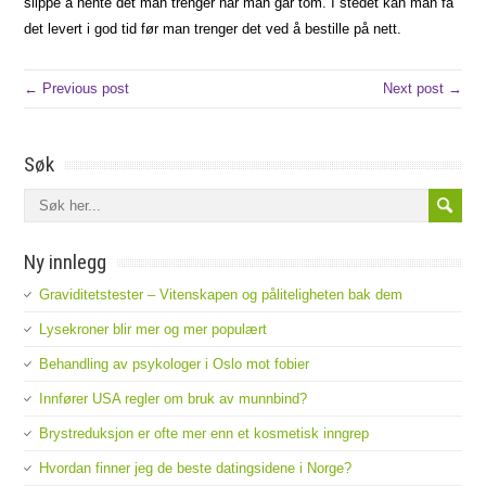
slippe å hente det man trenger når man går tom. I stedet kan man få
det levert i god tid før man trenger det ved å bestille på nett.
← Previous post
Next post →
Søk
Ny innlegg
Graviditetstester – Vitenskapen og påliteligheten bak dem
Lysekroner blir mer og mer populært
Behandling av psykologer i Oslo mot fobier
Innfører USA regler om bruk av munnbind?
Brystreduksjon er ofte mer enn et kosmetisk inngrep
Hvordan finner jeg de beste datingsidene i Norge?