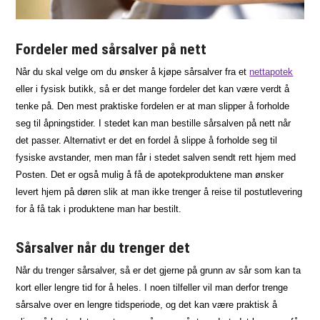
Fordeler med sårsalver på nett
Når du skal velge om du ønsker å kjøpe sårsalver fra et
nettapotek
eller i fysisk butikk, så er det mange fordeler det kan være verdt å
tenke på. Den mest praktiske fordelen er at man slipper å forholde
seg til åpningstider. I stedet kan man bestille sårsalven på nett når
det passer. Alternativt er det en fordel å slippe å forholde seg til
fysiske avstander, men man får i stedet salven sendt rett hjem med
Posten. Det er også mulig å få de apotekproduktene man ønsker
levert hjem på døren slik at man ikke trenger å reise til postutlevering
for å få tak i produktene man har bestilt.
Sårsalver når du trenger det
Når du trenger sårsalver, så er det gjerne på grunn av sår som kan ta
kort eller lengre tid for å heles. I noen tilfeller vil man derfor trenge
sårsalve over en lengre tidsperiode, og det kan være praktisk å