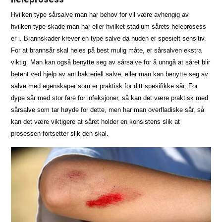
Hvilken type sårsalve man har behov for vil være avhengig av
hvilken type skade man har eller hvilket stadium sårets heleprosess
er i. Brannskader krever en type salve da huden er spesielt sensitiv.
For at brannsår skal heles på best mulig måte, er sårsalven ekstra
viktig. Man kan også benytte seg av sårsalve for å unngå at såret blir
betent ved hjelp av antibakteriell salve, eller man kan benytte seg av
salve med egenskaper som er praktisk for ditt spesifikke sår. For
dype sår med stor fare for infeksjoner, så kan det være praktisk med
sårsalve som tar høyde for dette, men har man overfladiske sår, så
kan det være viktigere at såret holder en konsistens slik at
prosessen fortsetter slik den skal.