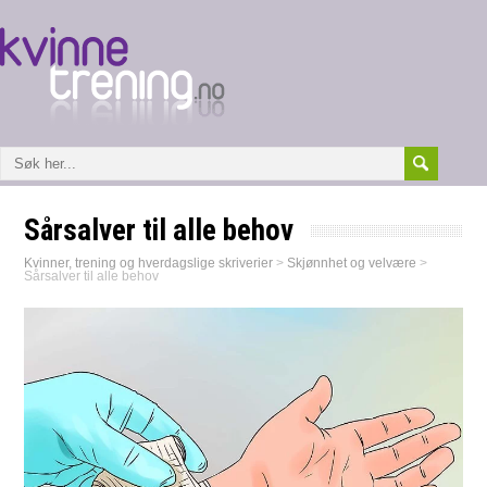
Sårsalver til alle behov
Kvinner, trening og hverdagslige skriverier
>
Skjønnhet og velvære
>
Sårsalver til alle behov