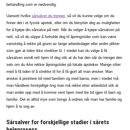
behandling som er nødvendig.
Uansett hvilke
sårsalver du trenger
, så vil du kunne velge om du
finner det i et fysisk apotek, eller om du benytter deg av muligheten
for å kjøpe din sårsalve på nett. Når du velger å kjøpe sårsalven på
nett, så vil du slippe å forholde deg til åpningstider som kan være
vanskelig å rekke på grunn av lange arbeidsdager eller andre plikter
som gjør at tiden ikke strekker til. I stedet kan du velge å få
sårsalven sendt rett hjem til deg slik at du har den når du trenger den
selv om du ikke rekker åpningstider på lokale apoteker. Mange sliter
med å få tiden til å strekke til for å få gjort alt man ønsker. Man
ønsker å prioritere tid med familien og med barna, men i stedet må
man håndtere forskjellige ting man må rekke etter arbeidstid slik at
man ender opp med å komme sent hjem med lite tid igjen til barn og
familie. Det er alltid mye som trengs å ordnes når man har familie og
hjem å ta seg av.
Sårsalver for forskjellige stadier i sårets
heleprosess